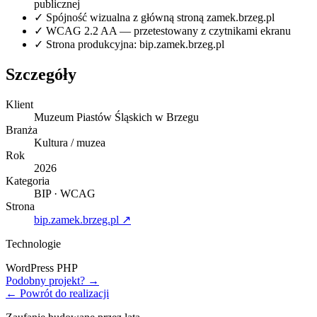
publicznej
✓
Spójność wizualna z główną stroną zamek.brzeg.pl
✓
WCAG 2.2 AA — przetestowany z czytnikami ekranu
✓
Strona produkcyjna: bip.zamek.brzeg.pl
Szczegóły
Klient
Muzeum Piastów Śląskich w Brzegu
Branża
Kultura / muzea
Rok
2026
Kategoria
BIP · WCAG
Strona
bip.zamek.brzeg.pl ↗
Technologie
WordPress
PHP
Podobny projekt? →
← Powrót do realizacji