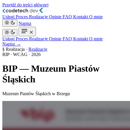
Przejdź do treści głównej
Usługi
Proces
Realizacje
Opinie
FAQ
Kontakt
O mnie
Napisz
Usługi
Proces
Realizacje
Opinie
FAQ
Kontakt
O mnie
Napisz →
§ Realizacja ·
Realizacje
BIP · WCAG
·
2026
BIP — Muzeum Piastów
Śląskich
Muzeum Piastów Śląskich w Brzegu